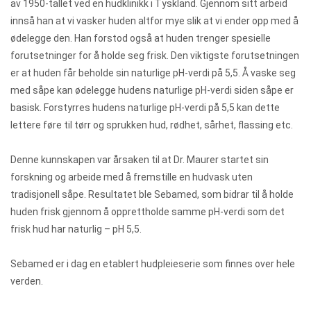
av 1950-tallet ved en hudklinikk i Tyskland. Gjennom sitt arbeid
innså han at vi vasker huden altfor mye slik at vi ender opp med å
ødelegge den. Han forstod også at huden trenger spesielle
forutsetninger for å holde seg frisk. Den viktigste forutsetningen
er at huden får beholde sin naturlige pH-verdi på 5,5. Å vaske seg
med såpe kan ødelegge hudens naturlige pH-verdi siden såpe er
basisk. Forstyrres hudens naturlige pH-verdi på 5,5 kan dette
lettere føre til tørr og sprukken hud, rødhet, sårhet, flassing etc.
Denne kunnskapen var årsaken til at Dr. Maurer startet sin
forskning og arbeide med å fremstille en hudvask uten
tradisjonell såpe. Resultatet ble Sebamed, som bidrar til å holde
huden frisk gjennom å opprettholde samme pH-verdi som det
frisk hud har naturlig – pH 5,5.
Sebamed er i dag en etablert hudpleieserie som finnes over hele
verden.