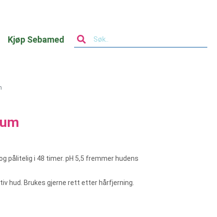
Kjøp Sebamed
m
ium
g pålitelig i 48 timer. pH 5,5 fremmer hudens
iv hud. Brukes gjerne rett etter hårfjerning.