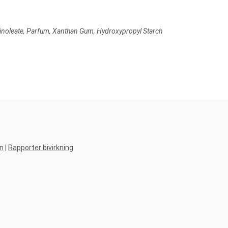
icinoleate, Parfum, Xanthan Gum, Hydroxypropyl Starch
n
|
Rapporter bivirkning