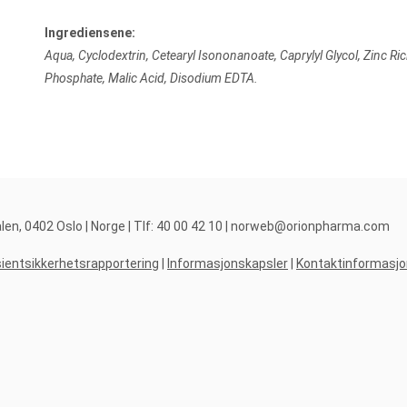
Ingrediensene:
Aqua, Cyclodextrin, Cetearyl Isononanoate, Caprylyl Glycol, Zinc R
Phosphate, Malic Acid, Disodium EDTA.
, 0402 Oslo | Norge | Tlf: 40 00 42 10 |
norweb@orionpharma.com
ientsikkerhetsrapportering
|
Informasjonskapsler
|
Kontaktinformasjo