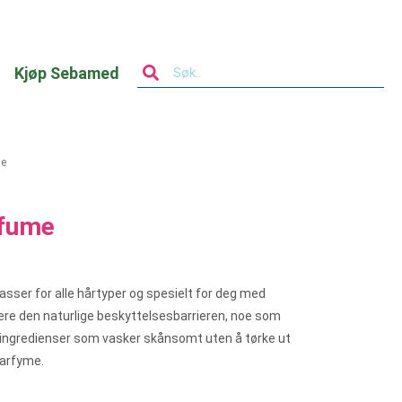
Kjøp Sebamed
me
rfume
sser for alle hårtyper og spesielt for deg med
ere den naturlige beskyttelsesbarrieren, noe som
e ingredienser som vasker skånsomt uten å tørke ut
parfyme.