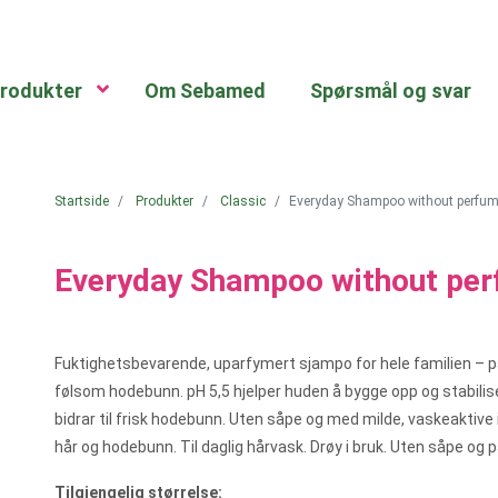
rodukter
Om Sebamed
Spørsmål og svar
Startside
Produkter
Classic
Everyday Shampoo without perfu
Everyday Shampoo without pe
Fuktighetsbevarende, uparfymert sjampo for hele familien – pa
følsom hodebunn. pH 5,5 hjelper huden å bygge opp og stabilis
bidrar til frisk hodebunn. Uten såpe og med milde, vaskeaktiv
hår og hodebunn. Til daglig hårvask. Drøy i bruk. Uten såpe og 
Tilgjengelig størrelse: