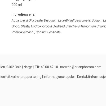
200 ml
Ingrediensene:
Aqua, Decyl Glucoside, Disodium Laureth Sulfosuccinate, Sodium La
Glycol Oleate, Hydroxypropyl Oxidized Starch PG-Trimonium Chloride
Phenoxyethanol, Sodium Benzoate.
, 0402 Oslo | Norge | Tlf: 40 00 42 10 |
norweb@orionpharma.com
ientsikkerhetsrapportering
|
Informasjonskapsler
|
Kontaktinformasjo